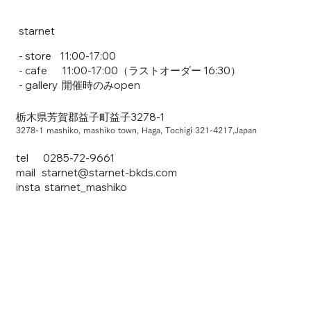
starnet
- store 11:00-17:00
- cafe 11:00-17:00（ラストオーダー 16:30）
- gallery 開催時のみopen
栃木県芳賀郡益子町益子3278-1
3278-1 mashiko, mashiko town, Haga, Tochigi 321-4217,Japan
tel 0285-72-9661
mail
starnet@starnet-bkds.com
insta
starnet_mashiko