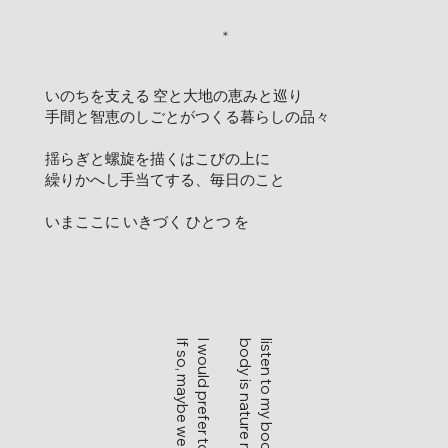
＊
いのちを支える 空と大地の恵みと巡り
手間と智恵のしごとがつくる暮らしの品々
揺らぎと螺旋を描くはこびの上に
繰りかへし手当てする、毎日のこと
いまここに いきづく ひとつ を
body is nature right here