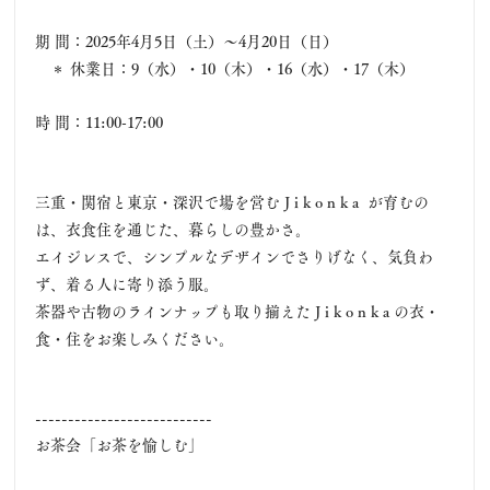
期 間：2025年4月5日（土）～4月20日（日）
＊ 休業日：
9（水）・10（木）・16（水）・17（木）
時 間：11:00-17:00
三重・関宿と東京・深沢で場を営む J i k o n k a  が育むの
は、衣食住を通じた、暮らしの豊かさ。
エイジレスで、シンプルなデザインでさりげなく、気負わ
ず、着る人に寄り添う服。
茶器や古物のラインナップも取り揃えた J i k o n k a の衣・
食・住をお楽しみください。
---------------------------
お茶会「お茶を愉しむ」